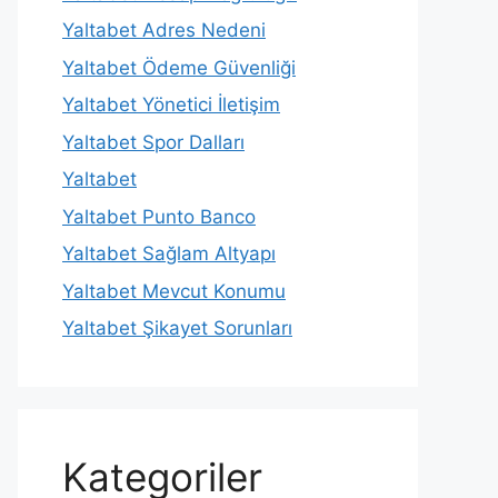
Yaltabet Adres Nedeni
Yaltabet Ödeme Güvenliği
Yaltabet Yönetici İletişim
Yaltabet Spor Dalları
Yaltabet
Yaltabet Punto Banco
Yaltabet Sağlam Altyapı
Yaltabet Mevcut Konumu
Yaltabet Şikayet Sorunları
Kategoriler