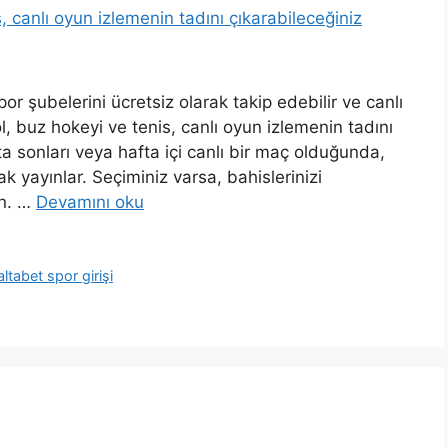
spor şubelerini ücretsiz olarak takip edebilir ve canlı
bol, buz hokeyi ve tenis, canlı oyun izlemenin tadını
fta sonları veya hafta içi canlı bir maç olduğunda,
k yayınlar. Seçiminiz varsa, bahislerinizi
ın. …
Devamını oku
altabet spor girişi