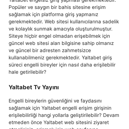
Popüler ve saygın bir bahis sitesine erişim
sağlamak için platforma giriş yapmanız
gerekmektedir. Web sitesi kullanıcılarına sadelik
ve kolaylık sunmak amacıyla oluşturulmuştur.
Siteye hiçbir engel olmadan erişebilmek için
güncel web sitesi alan bilgisine sahip olmanız
ve güncel bir adresten zahmetsizce
kullanabilmeniz gerekmektedir. Yaltabet giriş
süreci engelli bireyler için nasıl daha erişilebilir
hale getirilebilir?
Yaltabet Tv Yayını
Engelli bireylerin güvenliğini ve faydasını
sağlamak için Yaltabet engelli erişim girişinin
erişilebilirliği hangi yollarla geliştirilebilir? Devam
etmeden önce Yaltabet web sitesini ziyaret