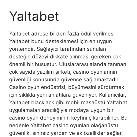
Yaltabet
Yaltabet adrese birden fazla ödül verilmesi
Yaltabet bunu desteklemesi için en uygun
yöntemdir. Sağlayıcı tarafından sunulan
desteğin düzeyi dikkate alınması gereken çok
önemli bir husustur. Uluslararası alanda tanınan
çok sayıda yazılım şirketi, casino oyunlarının
güvenliği konusunda güvence sağlamaktadır.
Casino oyun endüstrisi, büyümesini sürdürmek
için sıklıkla yeni anlatılara güveniyor. Kullanıcılar,
Yaltabet blackjack gibi mobil masaüstü Yaltabet
uygulamaları aracılığıyla modaya uygun bir
casino oyun deneyiminin keyfini çıkarabilirler. Bu
nedenle Yaltabet casino oyunları olağanüstü
güvenlik, sınırsız yardım ve ek özellikler sağlar.