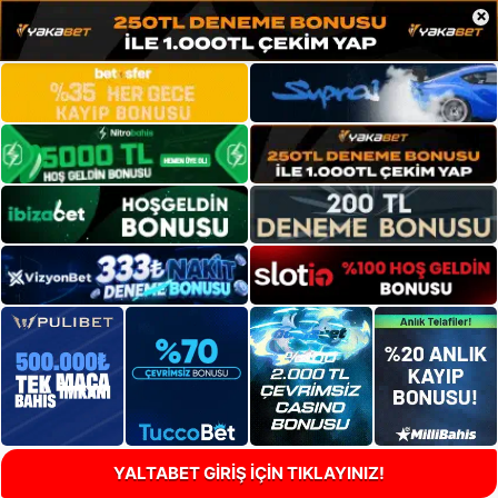
×
YALTABET GİRİŞ İÇİN TIKLAYINIZ!