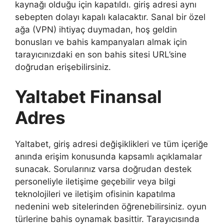
kaynağı olduğu için kapatıldı. giriş adresi aynı
sebepten dolayı kapalı kalacaktır. Sanal bir özel
ağa (VPN) ihtiyaç duymadan, hoş geldin
bonusları ve bahis kampanyaları almak için
tarayıcınızdaki en son bahis sitesi URL’sine
doğrudan erişebilirsiniz.
Yaltabet Finansal
Adres
Yaltabet, giriş adresi değişiklikleri ve tüm içeriğe
anında erişim konusunda kapsamlı açıklamalar
sunacak. Sorularınız varsa doğrudan destek
personeliyle iletişime geçebilir veya bilgi
teknolojileri ve iletişim ofisinin kapatılma
nedenini web sitelerinden öğrenebilirsiniz. oyun
türlerine bahis oynamak basittir. Tarayıcısında