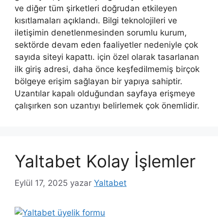
ve diğer tüm şirketleri doğrudan etkileyen
kısıtlamaları açıklandı. Bilgi teknolojileri ve
iletişimin denetlenmesinden sorumlu kurum,
sektörde devam eden faaliyetler nedeniyle çok
sayıda siteyi kapattı. için özel olarak tasarlanan
ilk giriş adresi, daha önce keşfedilmemiş birçok
bölgeye erişim sağlayan bir yapıya sahiptir.
Uzantılar kapalı olduğundan sayfaya erişmeye
çalışırken son uzantıyı belirlemek çok önemlidir.
Yaltabet Kolay İşlemler
Eylül 17, 2025
yazar
Yaltabet