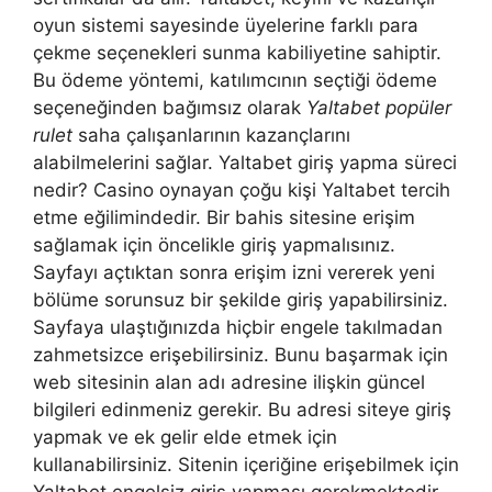
oyun sistemi sayesinde üyelerine farklı para
çekme seçenekleri sunma kabiliyetine sahiptir.
Bu ödeme yöntemi, katılımcının seçtiği ödeme
seçeneğinden bağımsız olarak
Yaltabet popüler
rulet
saha çalışanlarının kazançlarını
alabilmelerini sağlar. Yaltabet giriş yapma süreci
nedir? Casino oynayan çoğu kişi Yaltabet tercih
etme eğilimindedir. Bir bahis sitesine erişim
sağlamak için öncelikle giriş yapmalısınız.
Sayfayı açtıktan sonra erişim izni vererek yeni
bölüme sorunsuz bir şekilde giriş yapabilirsiniz.
Sayfaya ulaştığınızda hiçbir engele takılmadan
zahmetsizce erişebilirsiniz. Bunu başarmak için
web sitesinin alan adı adresine ilişkin güncel
bilgileri edinmeniz gerekir. Bu adresi siteye giriş
yapmak ve ek gelir elde etmek için
kullanabilirsiniz. Sitenin içeriğine erişebilmek için
Yaltabet engelsiz giriş yapması gerekmektedir.