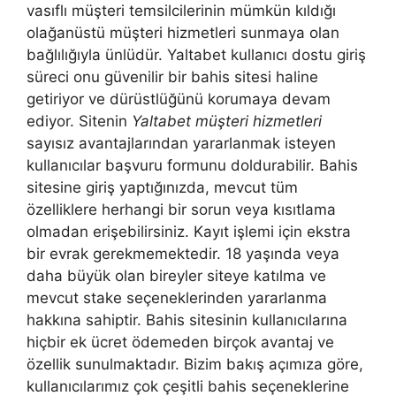
vasıflı müşteri temsilcilerinin mümkün kıldığı
olağanüstü müşteri hizmetleri sunmaya olan
bağlılığıyla ünlüdür. Yaltabet kullanıcı dostu giriş
süreci onu güvenilir bir bahis sitesi haline
getiriyor ve dürüstlüğünü korumaya devam
ediyor. Sitenin
Yaltabet müşteri hizmetleri
sayısız avantajlarından yararlanmak isteyen
kullanıcılar başvuru formunu doldurabilir. Bahis
sitesine giriş yaptığınızda, mevcut tüm
özelliklere herhangi bir sorun veya kısıtlama
olmadan erişebilirsiniz. Kayıt işlemi için ekstra
bir evrak gerekmemektedir. 18 yaşında veya
daha büyük olan bireyler siteye katılma ve
mevcut stake seçeneklerinden yararlanma
hakkına sahiptir. Bahis sitesinin kullanıcılarına
hiçbir ek ücret ödemeden birçok avantaj ve
özellik sunulmaktadır. Bizim bakış açımıza göre,
kullanıcılarımız çok çeşitli bahis seçeneklerine