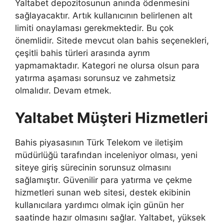
Yaltabet depozitosunun anında ödenmesini
sağlayacaktır. Artık kullanıcının belirlenen alt
limiti onaylaması gerekmektedir. Bu çok
önemlidir. Sitede mevcut olan bahis seçenekleri,
çeşitli bahis türleri arasında ayrım
yapmamaktadır. Kategori ne olursa olsun para
yatırma aşaması sorunsuz ve zahmetsiz
olmalıdır. Devam etmek.
Yaltabet Müşteri Hizmetleri
Bahis piyasasının Türk Telekom ve iletişim
müdürlüğü tarafından inceleniyor olması, yeni
siteye giriş sürecinin sorunsuz olmasını
sağlamıştır. Güvenilir para yatırma ve çekme
hizmetleri sunan web sitesi, destek ekibinin
kullanıcılara yardımcı olmak için günün her
saatinde hazır olmasını sağlar. Yaltabet, yüksek