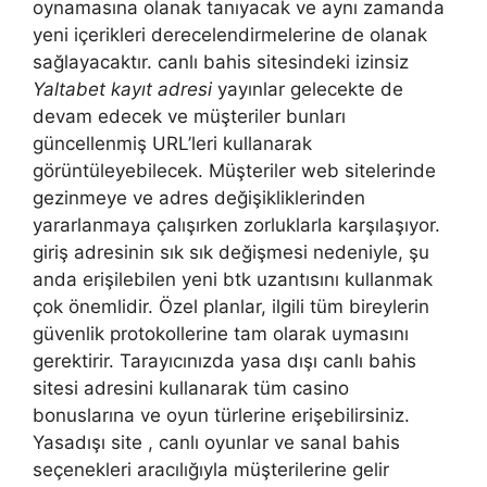
oynamasına olanak tanıyacak ve aynı zamanda
yeni içerikleri derecelendirmelerine de olanak
sağlayacaktır. canlı bahis sitesindeki izinsiz
Yaltabet kayıt adresi
yayınlar gelecekte de
devam edecek ve müşteriler bunları
güncellenmiş URL’leri kullanarak
görüntüleyebilecek. Müşteriler web sitelerinde
gezinmeye ve adres değişikliklerinden
yararlanmaya çalışırken zorluklarla karşılaşıyor.
giriş adresinin sık sık değişmesi nedeniyle, şu
anda erişilebilen yeni btk uzantısını kullanmak
çok önemlidir. Özel planlar, ilgili tüm bireylerin
güvenlik protokollerine tam olarak uymasını
gerektirir. Tarayıcınızda yasa dışı canlı bahis
sitesi adresini kullanarak tüm casino
bonuslarına ve oyun türlerine erişebilirsiniz.
Yasadışı site , canlı oyunlar ve sanal bahis
seçenekleri aracılığıyla müşterilerine gelir